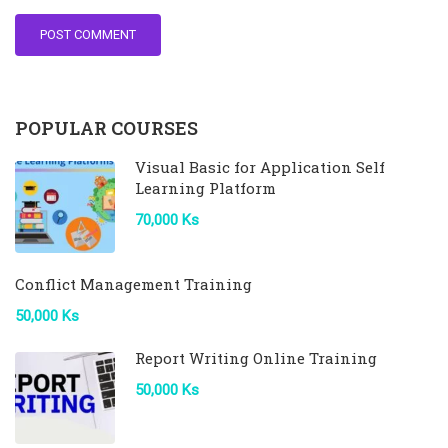
POPULAR COURSES
Visual Basic for Application Self
Learning Platform
70,000 Ks
Conflict Management Training
50,000 Ks
Report Writing Online Training
50,000 Ks