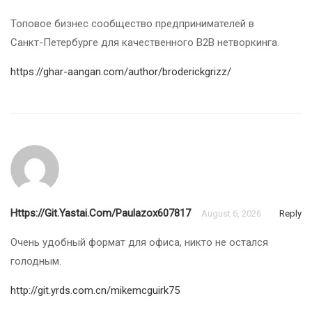
Топовое бизнес сообщество предпринимателей в
Санкт-Петербурге для качественного B2B нетворкинга.
https://ghar-aangan.com/author/broderickgrizz/
Https://git.yastai.com/paulazox607817
August 6, 2026
Reply
Очень удобный формат для офиса, никто не остался
голодным.
http://git.yrds.com.cn/mikemcguirk75