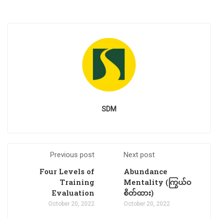
SDM
Previous post
Next post
Four Levels of
Abundance
Training
Mentality (ကြွယ်ဝ
Evaluation
စိတ်ထား)
October 20, 2022
October 20, 2022