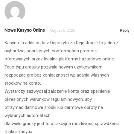
Nowe Kasyno Online
August 6, 2026
Reply
Kasyno In addition bez Depozytu za Rejestracje to jedna z
najbardziej popularnych conformation promocji
oferowanych przez legalne platformy hazardowe online.
Tego typu gratuity pozwala nowym uzytkownikom
rozpoczac gre bez koniecznosci wplacania wlasnych
srodkow na konto.
Wystarczy zazwyczaj zalozenie konta oraz spelnienie
okreslonych warunkow regulaminowych, aby
otrzymac darmowe srodki lub darmowe obroty na
wybranych automatach.
Dla wielu graczy jest to atrakcyjna mozliwosc sprawdzenia
funkcji kasyna