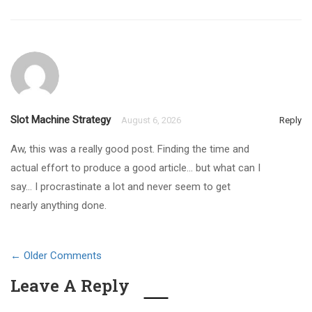
Slot Machine Strategy
August 6, 2026
Reply
Aw, this was a really good post. Finding the time and
actual effort to produce a good article… but what can I
say… I procrastinate a lot and never seem to get
nearly anything done.
← Older Comments
Leave A Reply