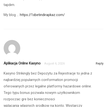
tapdım.
My blog …
https://1xbetindirapkaz.com/
Aplikacja Online Kasyno
August 6, 2026
Reply
Kasyno Strikingly bez Depozytu za Rejestracje to jedna z
najbardziej popularnych conformation promocji
oferowanych przez legalne platformy hazardowe online.
Tego typu bonus pozwala nowym uzytkownikom
rozpoczac gre bez koniecznosci
wplacania wlasnych srodkow na konto. Wystarczy