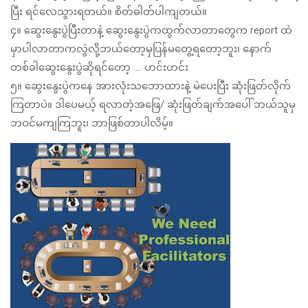
ပြီး ရင်လေသွားရတယ်။ စိတ်ဓါတ်ပါကျတယ်။
၄။ ဆွေးနွေးပွဲပြီးတာနဲ့ ဆွေးနွေးပွဲကထွက်လာတာတွေက report ထဲ
မှာပါလာတာကလွဲလို့ဘယ်တော့မှပြန်မတွေ့ရတော့ဘူး၊ နောက်
တစ်ခါဆွေးနွေးပွဲဆိုရင်တော့ …. ဟင်းဟင်း
၅။ ဆွေးနွေးပွဲကနေ အားလုံးသဘောထားနဲ့ မဲပေးပြီး ဆုံးဖြတ်လိုက်
ကြတာပဲ။ ဒါပေမယ့် ရလာတဲ့အဖြေ/ ဆုံးဖြတ်ချက်အပေါ် ဘယ်သူမှ
ဘဝင်မကျကြဘူး၊ ဘာဖြစ်တာပါလိမ့်။