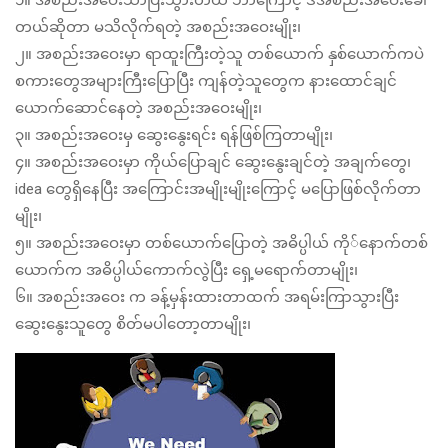
၁။ အစည်းအဝေးသာပြီးသွားတယ် ဘာကြောင့် ဒီအစည်းအဝေးခေါ်
တယ်ဆိုတာ မသိလိုက်ရတဲ့ အစည်းအဝေးမျိုး၊
၂။ အစည်းအဝေးမှာ ရာထူးကြီးတဲ့သူ တစ်ယောက် နှစ်ယောက်ကပဲ
စကားတွေအများကြီးပြောပြီး ကျန်တဲ့သူတွေက နားထောင်ချင်
ယောက်ဆောင်နေတဲ့ အစည်းအဝေးမျိုး၊
၃။ အစည်းအဝေးမှ ဆွေးနွေးရင်း ရန်ဖြစ်ကြတာမျိုး၊
၄။ အစည်းအဝေးမှာ ကိုယ်ပြောချင် ဆွေးနွေးချင်တဲ့ အချက်တွေ၊
idea တွေရှိနေပြီး အကြောင်းအမျိုးမျိုးကြောင့် မပြောဖြစ်လိုက်တာ
မျိုး၊
၅။ အစည်းအဝေးမှာ တစ်ယောက်ပြောတဲ့ အဓိပ္ပါယ် ကို်နောက်တစ်
ယောက်က အဓိပ္ပါယ်ကောက်လွဲပြီး ရှေ့မရောက်တာမျိုး၊
၆။ အစည်းအဝေး က ခန့်မှန်းထားတာထက် အရမ်းကြာသွားပြီး
ဆွေးနွေးသူတွေ စိတ်မပါတော့တာမျိုး၊