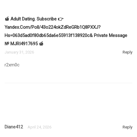
🍯 Adult Dating. Subscribe 👉
Yandex.com/poll/43o224okZdReGRb1Q8PXXJ?
Hs=063d5ad0f80db65da6e55913f138920c& Private Message
№ MJRI4917695 🍯
January 31, 2026
Reply
r2xm0c
Diane412
April 24, 2026
Reply