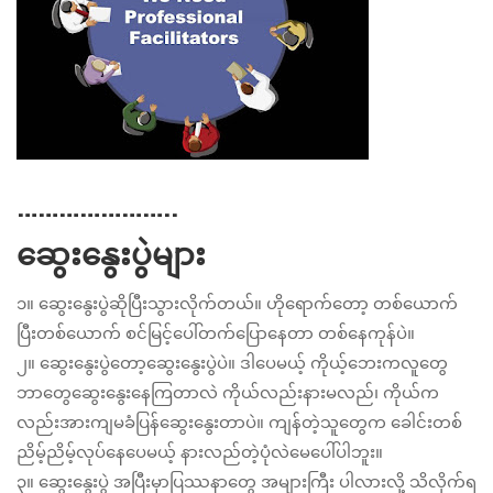
…………………..
ဆွေးနွေးပွဲများ
၁။ ဆွေးနွေးပွဲဆိုပြီးသွားလိုက်တယ်။ ဟိုရောက်တော့ တစ်ယောက်
ပြီးတစ်ယောက် စင်မြင့်ပေါ်တက်ပြောနေတာ တစ်နေကုန်ပဲ။
၂။ ဆွေးနွေးပွဲတော့ဆွေးနွေးပွဲပဲ။ ဒါပေမယ့် ကိုယ့်ဘေးကလူတွေ
ဘာတွေဆွေးနွေးနေကြတာလဲ ကိုယ်လည်းနားမလည်၊ ကိုယ်က
လည်းအားကျမခံပြန်ဆွေးနွေးတာပဲ။ ကျန်တဲ့သူတွေက ခေါင်းတစ်
ညိမ့်ညိမ့်လုပ်နေပေမယ့် နားလည်တဲ့ပုံလဲမေပေါ်ပါဘူး။
၃။ ဆွေးနွေးပွဲ အပြီးမှာပြဿနာတွေ အများကြီး ပါလားလို့ သိလိုက်ရ